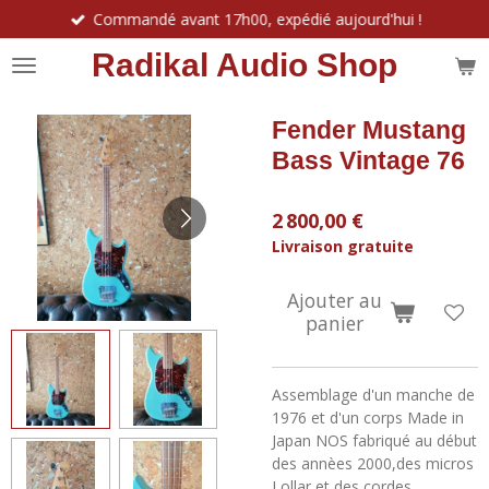
Commandé avant 17h00, expédié aujourd'hui !
Passer
au
Radikal Audio Shop
contenu
principal
Fender Mustang
Bass Vintage 76
2 800,00 €
Livraison gratuite
Ajouter au
panier
Assemblage d'un manche de
1976 et d'un corps Made in
Japan NOS fabriqué au début
des annèes 2000,
des micros
Lollar et des cordes