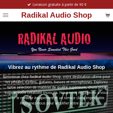
Livraison gratuite à partir de 90 €
Passer
au
Radikal Audio Shop
contenu
principal
Vibrez au rythme de Radikal Audio Shop
Bienvenue chez Radikal Audio Shop, votre destination ultime pour
les pédales d'effets, guitares, basses et microphones. Explorez
notre sélection de matériel de qualité supérieure, choisi pour
inspirer votre créativité musicale. Nous nous engageons à vous
offrir le meilleur équipement et un service client impeccable.
Rejoignez-nous pour amplifier votre passion.