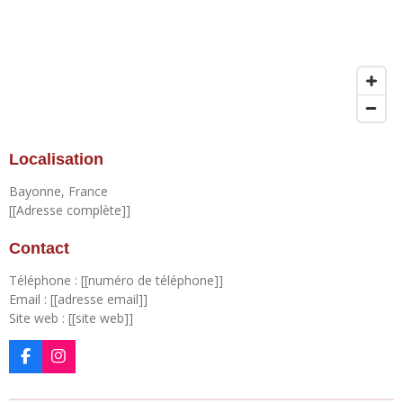
Localisation
Bayonne, France
[[Adresse complète]]
Contact
Téléphone : [[numéro de téléphone]]
Email : [[adresse email]]
Site web : [[site web]]
F
I
a
n
c
s